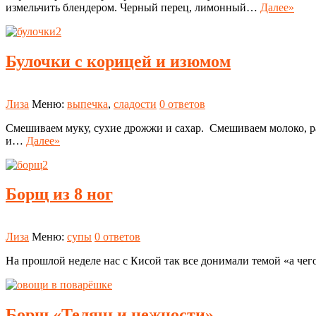
измельчить блендером. Черный перец, лимонный…
Далее»
Булочки с корицей и изюмом
Лиза
Меню:
выпечка
,
сладости
0 ответов
Смешиваем муку, сухие дрожжи и сахар. Смешиваем молоко, ра
и…
Далее»
Борщ из 8 ног
Лиза
Меню:
супы
0 ответов
На прошлой неделе нас с Кисой так все донимали темой «а че
Борщ «Телячьи нежности»