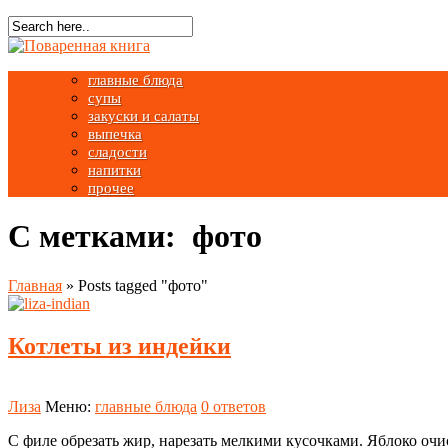
главные блюда
супы
закуски и салаты
выпечка
сладости
напитки
прочее
С метками: фото
Главная
»
Posts tagged "фото"
Котлеты из индейки
Лиза
Меню:
главные блюда
0 ответов
С филе обрезать жир, нарезать мелкими кусочками. Яблоко очис