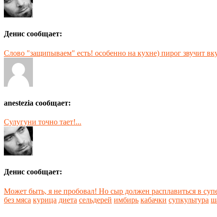
Денис сообщает:
Слово "защипываем" есть! особенно на кухне) пирог звучит вкус
anestezia сообщает:
Сулугуни точно тает!...
Денис сообщает:
Может быть, я не пробовал! Но сыр должен расплавиться в супе,
без мяса
курица
диета
сельдерей
имбирь
кабачки
супкультура
ш