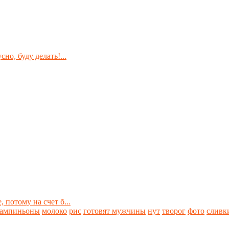
но, буду делать!...
 потому на счет б...
ампиньоны
молоко
рис
готовят мужчины
нут
творог
фото
сливк